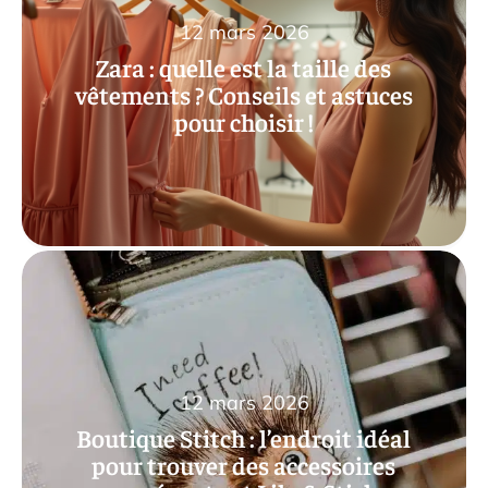
12 mars 2026
Zara : quelle est la taille des
vêtements ? Conseils et astuces
pour choisir !
12 mars 2026
Boutique Stitch : l’endroit idéal
pour trouver des accessoires