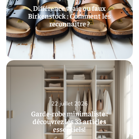
Différence vraie ou faux
Birkenstock : Comment les
reconnaître ?
22 juillet 2026
Garde-robe minimaliste :
découvrez les 33 articles
essentiels!