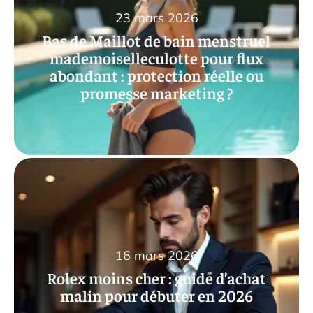
23 mars 2026
Bas de Maillot de bain menstruel
mademoiselleculotte pour flux
abondant : protection réelle ou
promesse marketing ?
16 mars 2026
Rolex moins cher : guide d’achat
malin pour débuter en 2026