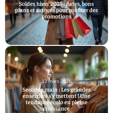
Soldes hiver 2025 : dates, bons
plans et astuces pour profiter des
promotions
12 mars 2026
Seconde main : Les grandes
enseignes s’y mettent ! Une
tendance écolo en pleine
croissance