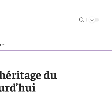
x
 héritage du
urd’hui