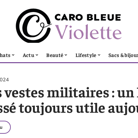
hats
Actu
Beauté
Lifestyle
Sacs & bijou
2024
 vestes militaires : un
ssé toujours utile aujo
u