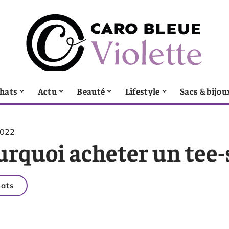
hats
Actu
Beauté
Lifestyle
Sacs & bijou
2022
rquoi acheter un tee-s
ats