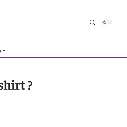
x
hirt ?