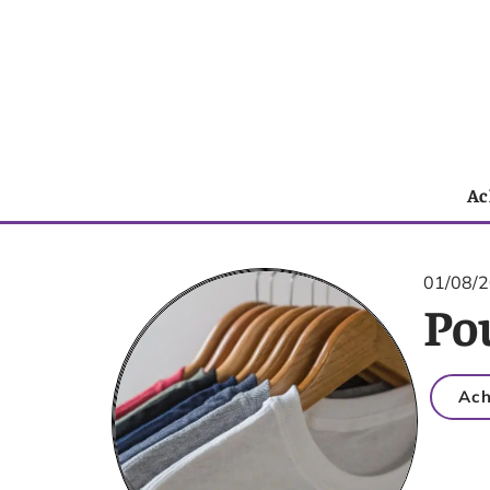
Ac
01/08/
Pou
Ach