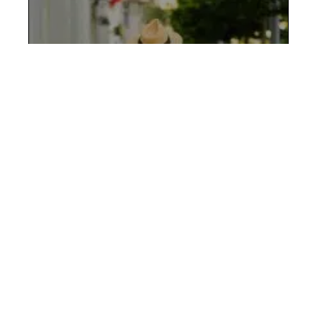
Robe bohème : un basique
mode printanier qui flatte
toutes les morphologies
12 mars 2026