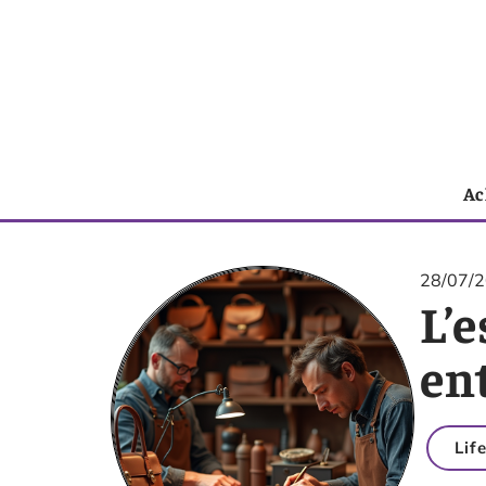
Ac
28/07/
L’e
ent
Lif