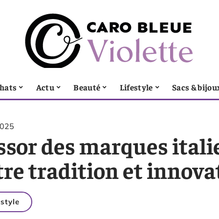
hats
Actu
Beauté
Lifestyle
Sacs & bijou
2025
ssor des marques itali
re tradition et innova
estyle