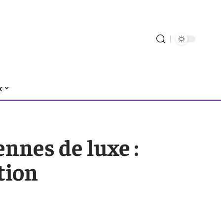
x
ennes de luxe :
tion